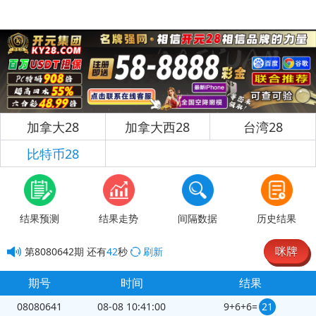
加拿大28
加拿大西28
台湾28
比特币28
结果预测
结果走势
间隔数据
历史结果
咪牌
第
8080642
期
还有
42
秒
刷新
期号
时间
结果
08080641
08-08 10:41:00
9+6+6=
21