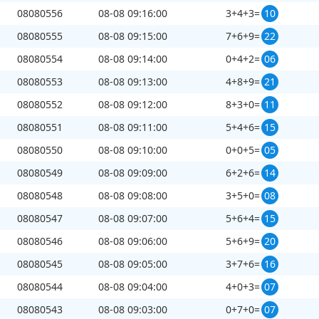
08080556
08-08 09:16:00
3+4+3=
10
08080555
08-08 09:15:00
7+6+9=
22
08080554
08-08 09:14:00
0+4+2=
06
08080553
08-08 09:13:00
4+8+9=
21
08080552
08-08 09:12:00
8+3+0=
11
08080551
08-08 09:11:00
5+4+6=
15
08080550
08-08 09:10:00
0+0+5=
05
08080549
08-08 09:09:00
6+2+6=
14
08080548
08-08 09:08:00
3+5+0=
08
08080547
08-08 09:07:00
5+6+4=
15
08080546
08-08 09:06:00
5+6+9=
20
08080545
08-08 09:05:00
3+7+6=
16
08080544
08-08 09:04:00
4+0+3=
07
08080543
08-08 09:03:00
0+7+0=
07