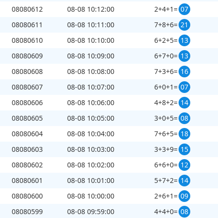
08080612
08-08 10:12:00
2+4+1=
07
08080611
08-08 10:11:00
7+8+6=
21
08080610
08-08 10:10:00
6+2+5=
13
08080609
08-08 10:09:00
6+7+0=
13
08080608
08-08 10:08:00
7+3+6=
16
08080607
08-08 10:07:00
6+0+1=
07
08080606
08-08 10:06:00
4+8+2=
14
08080605
08-08 10:05:00
3+0+5=
08
08080604
08-08 10:04:00
7+6+5=
18
第
08080641
开奖结果
08080603
08-08 10:03:00
3+3+9=
15
08080602
08-08 10:02:00
6+6+0=
12
08080601
08-08 10:01:00
5+7+2=
14
08080600
08-08 10:00:00
2+6+1=
09
08080599
08-08 09:59:00
4+4+0=
08