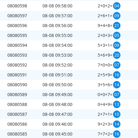
+
+
=
9
6
6
21
08080598
08-08 09:58:00
2+0+2=
04
08080597
08-08 09:57:00
2+6+1=
09
08080596
08-08 09:56:00
9+4+8=
21
08080595
08-08 09:55:00
2+0+3=
05
08080594
08-08 09:54:00
5+3+1=
09
刷新
截止第
8080642
期开奖：
42
秒
08080593
08-08 09:53:00
5+6+9=
20
08080592
08-08 09:52:00
7+0+0=
07
08080591
08-08 09:51:00
2+5+9=
16
08080590
08-08 09:50:00
3+5+6=
14
08080589
08-08 09:49:00
0+0+7=
07
08080588
08-08 09:48:00
0+4+9=
13
08080587
08-08 09:47:00
2+7+1=
10
08080586
08-08 09:46:00
9+2+3=
14
08080585
08-08 09:45:00
7+7+2=
16